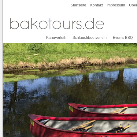
Startseite
Kontakt
Impressum
Über
Kanuverleih
Schlauchbootverleih
Events BBQ